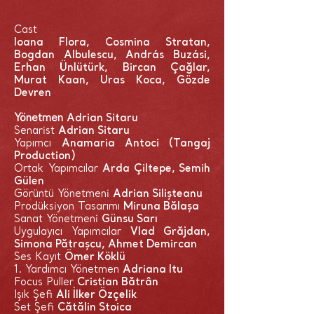
Cast
Ioana Flora, Cosmina Stratan,
Bogdan Albulescu, András Buzási,
Erhan Ünlütürk, Bircan Çağlar,
Murat Kaan, Uras Koca, Gözde
Devren
Yönetmen
Adrian Sitaru
Senarist
Adria
n Sitaru
Yapımcı
Anamaria Antoci (Tangaj
Production)
Ortak Yapımcılar
Arda Çiltepe, Semih
Gülen
Görüntü Yönetmeni
Adrian Silișteanu
Prodüksiyon Tasarımı
Miruna Bălașa
Sanat Yönetmeni
Günsu Sarı
Uygulayıcı Yapımcılar
Vlad Grăjdan,
Simona Pătrașcu, Ahmet Demircan
Ses Kayıt
Ömer Köklü
1. Yardımcı Yönetmen
Adriana Itu
Focus Puller
Cristian Bătrân
Işık Şefi
Ali İlker Özçelik
Set Şefi
Cătălin Stoica