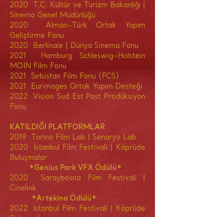
2020 T.C
. Kültür ve Turizm Bakanlığı |
Sinema Genel Müdürlüğü
2020 Alman-Türk Ortak Yapım
Geliştirme Fonu
2020 Berlinale | Dünya Sinema Fonu
2021 Hamburg Schleswig-Holstein
MOIN Film Fonu
2021 Sırbistan Film Fonu (FCS)
2021 Eurimages Ortak Yapım Desteği
2022 Vision Sud Est Post Prodüksiyon
Fonu
KATILDIĞI PLATFORMLAR
2019 Torino Film Lab | Senaryo Lab
2020 İstanbul Film Festivali | Köprüde
Buluşmalar
*Genius Park VFX Ödülü*
2020 Saraybosna Film Festivali |
Cinelink
*Artekino Ödülü*
2022 İstanbul Film Festivali | Köprüde