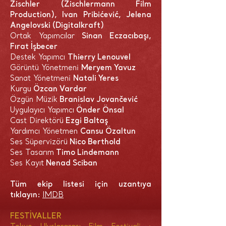
Zischler (Zischlermann Film
Production), Ivan Pribićević, Jelena
Angelovski (Digitalkraft)
Ortak Yapımcılar
Sinan Eczacıbaşı,
Fırat İşbecer
Destek Yapımcı
Thierry Lenouvel
Görüntü Yönetmeni
Meryem Yavuz
Sanat Yönetmeni
Natali Yeres
Kurgu
Özcan Vardar
Özgün Müzik
Branislav Jovančević
Uygulayıcı Yapımcı
Önder Önsal
Cast Direktörü
Ezgi Baltaş
Yardımcı Yönetmen
Cansu Özaltun
Ses Süpervizörü
Nico Berthold
Ses Tasarım
Timo Lindemann
Ses Kayıt
Nenad Sciban
Tüm ekip listesi için uzantıya
tıklayın:
IMDB
FESTİVALLER