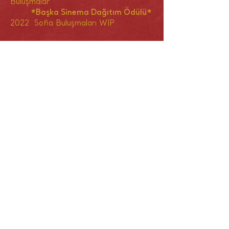
Buluşmalar
*Başka Sinema Dağıtım Ödülü*
2022 Sofia Buluşmaları WIP
YÖNETMEN HAKKINDA
Yönetmen ve
fotoğrafçı. Melisa Önel,
Tufts Üniversitesi'nde Uluslararası
İlişkiler okuduktan sonra İstanbul Bilgi
Üniversitesi'nde Film Çalışmaları
alanında yüksek lisans eğitimine devam
etti. Fotoğraf çalışmaları birçok
uluslararası sergide gösterildi. Son
zamanlarda Berlin'deki Maxim Gorki
Tiyatrosu'nda gösterilen “The House
of Hundred"da tiyatroda işbirliği ve
video yerleştirmeleri yaptı. İlk filmi
Kumun Tadı (Berlinale, 2014) dahil
olmak üzere 2007'den beri kısa filmler,
uzun metrajlı filmler ve belgeseller
yazıp yönetiyor.