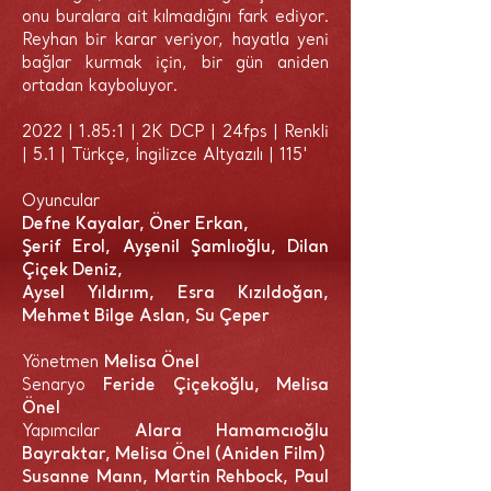
onu buralara ait kılmadığını fark ediyor.
Reyhan bir karar veriyor, hayatla yeni
bağlar kurmak için, bir gün aniden
ortadan kayboluyor.
2022 | 1.85:1 | 2K DCP | 24fps | Renkli
| 5.1 | Türkçe, İngilizce Altyazılı | 115'
Oyuncular
Defne Kayalar, Öner Erkan,
Şerif Erol, Ayşenil Şamlıoğlu, Dilan
Çiçek Deniz,
Aysel Yıldırım, Esra Kızıldoğan,
Mehmet Bilge Aslan, Su Çeper
Yönetmen
Melisa Önel
Senaryo
Feride Çiçekoğlu, Melisa
Önel
Yapımcılar
Alara Hamamcıoğlu
Bayraktar, Melisa Önel (Aniden Film)
Susanne Mann, Martin Rehbock, Paul