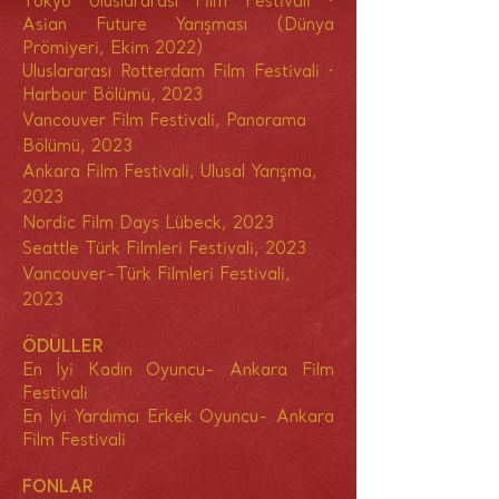
Tokyo Uluslararası Film Festivali ·
Asian Future Yarışması (Dünya
Prömiyeri, Ekim 2022)
Uluslararası Rotterdam Film Festivali ·
Harbour Bölümü, 2023
Vancouver Film Festivali, Panorama
Bölümü, 2023
Ankara Film Festivali, Ulusal Yarışma,
2023
Nordic Film Days Lübeck, 2023
Seattle Türk Filmleri Festivali, 2023
Vancouver-Türk Filmleri Festivali,
2023
ÖDÜLLER
En İyi Kadın Oyuncu- Ankara Film
Festivali
En İyi Yardımcı Erkek Oyuncu- Ankara
Film Festivali
FONLAR